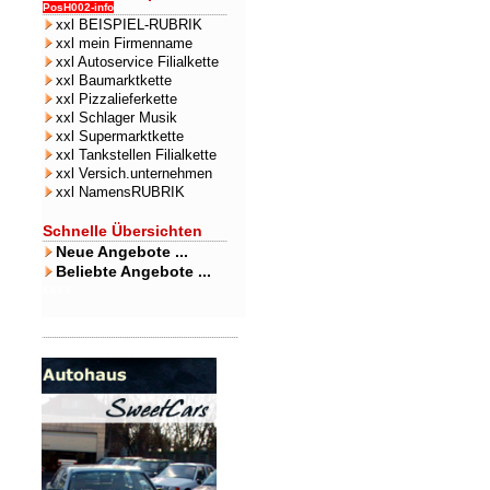
PosH002-info
xxl BEISPIEL-RUBRIK
xxl mein Firmenname
xxl Autoservice Filialkette
xxl Baumarktkette
xxl Pizzalieferkette
xxl Schlager Musik
xxl Supermarktkette
xxl Tankstellen Filialkette
xxl Versich.unternehmen
xxl NamensRUBRIK
Schnelle Übersichten
Neue Angebote ...
Beliebte Angebote ...
xxxx