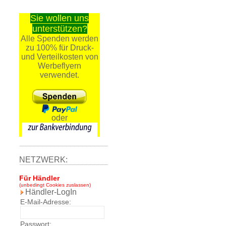
Sie wollen uns
unterstützen?
Alle Spenden werden
zu 100% für Druck-
und Verteilkosten von
Werbeflyern
verwendet.
oder
NETZWERK:
Für Händler
(unbedingt Cookies zuslassen)
Händler-LogIn
E-Mail-Adresse:
Passwort: