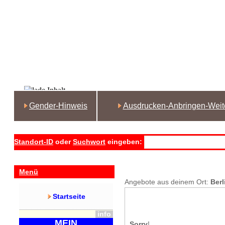
Gender-Hinweis
Ausdrucken-Anbringen-Weit
Standort-ID
oder
Suchwort
eingeben:
Menü
Angebote aus deinem Ort:
Berl
Startseite
info
MEIN
Sorry
!