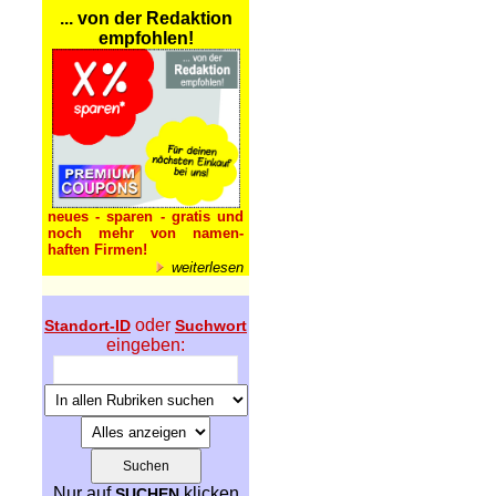
... von der Redaktion
empfohlen!
neues - sparen - gratis und
noch mehr von namen-
haften Firmen!
weiterlesen
oder
Standort-ID
Suchwort
eingeben:
Nur auf
klicken
SUCHEN