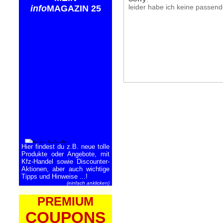
leider habe ich keine passen
info
MAGAZIN 25
Hier findest du z.B. neue tolle
Produkte oder Angebote, mit
Kfz-Handel sowie Discounter-
Aktionen, aber auch wichtige
Tipps und Hinweise ...!
(einfach anklicken)
PREMIUM
COUPONS