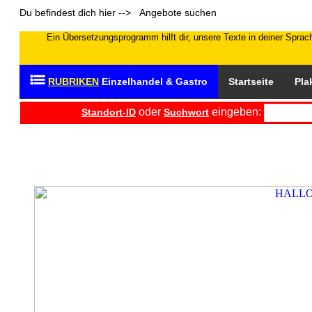
Du befindest dich hier --> Angebote suchen
Ein Übersetzungsprogramm hilft dir, unsere Texte in deiner Sprach
RUBRIKEN
Einzelhandel & Gastro
Startseite
Pla
oder
eingeben:
Standort-ID
Suchwort