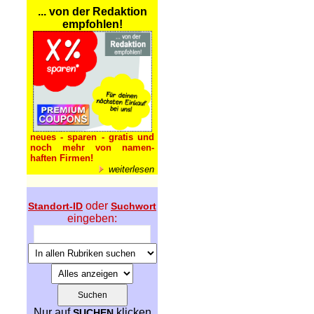
... von der Redaktion
empfohlen!
neues - sparen - gratis und
noch mehr von namen-
haften Firmen!
weiterlesen
oder
Standort-ID
Suchwort
eingeben:
Nur auf
klicken
SUCHEN