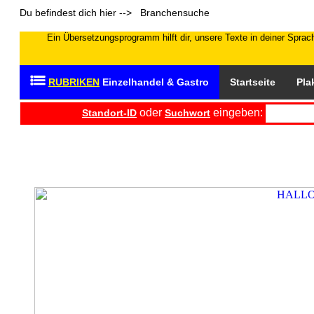
Du befindest dich hier --> Branchensuche
Ein Übersetzungsprogramm hilft dir, unsere Texte in deiner Sprach
RUBRIKEN
Einzelhandel & Gastro
Startseite
Pla
oder
eingeben:
Standort-ID
Suchwort