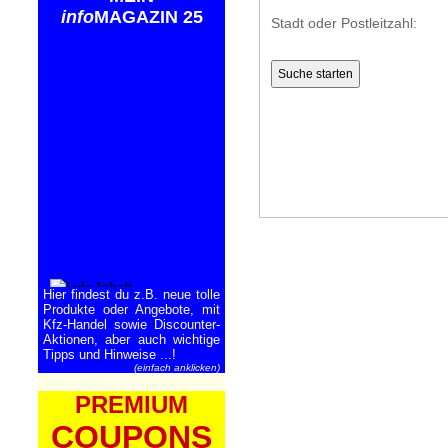
info
MAGAZIN 25
Stadt oder Postleitzahl:
Hier findest du z.B. neue tolle
Produkte oder Angebote, mit
Kfz-Handel sowie Discounter-
Aktionen, aber auch wichtige
Tipps und Hinweise ...!
(einfach anklicken)
PREMIUM
COUPONS