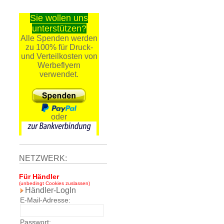
Sie wollen uns
unterstützen?
Alle Spenden werden
zu 100% für Druck-
und Verteilkosten von
Werbeflyern
verwendet.
oder
NETZWERK:
Für Händler
(unbedingt Cookies zuslassen)
Händler-LogIn
E-Mail-Adresse:
Passwort: