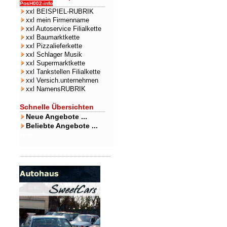
PosH002-info
xxl BEISPIEL-RUBRIK
xxl mein Firmenname
xxl Autoservice Filialkette
xxl Baumarktkette
xxl Pizzalieferkette
xxl Schlager Musik
xxl Supermarktkette
xxl Tankstellen Filialkette
xxl Versich.unternehmen
xxl NamensRUBRIK
Schnelle Übersichten
Neue Angebote ...
Beliebte Angebote ...
xxxx