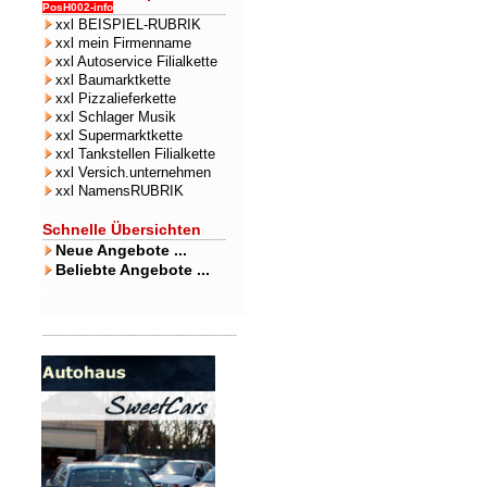
PosH002-info
xxl BEISPIEL-RUBRIK
xxl mein Firmenname
xxl Autoservice Filialkette
xxl Baumarktkette
xxl Pizzalieferkette
xxl Schlager Musik
xxl Supermarktkette
xxl Tankstellen Filialkette
xxl Versich.unternehmen
xxl NamensRUBRIK
Schnelle Übersichten
Neue Angebote ...
Beliebte Angebote ...
xxxx