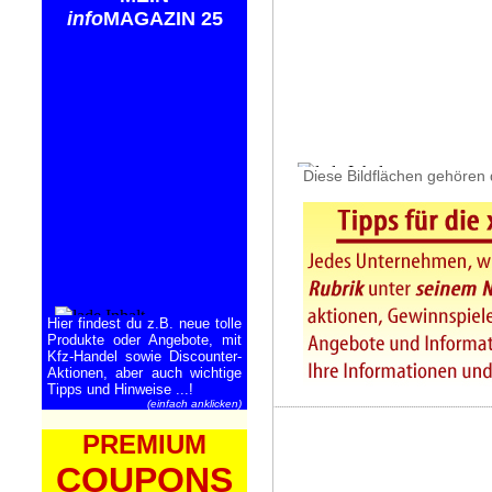
info
MAGAZIN 25
Diese Bildflächen gehören 
Hier findest du z.B. neue tolle
Produkte oder Angebote, mit
Kfz-Handel sowie Discounter-
Aktionen, aber auch wichtige
Tipps und Hinweise ...!
(einfach anklicken)
PREMIUM
COUPONS