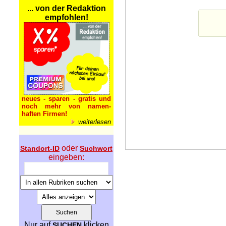
... von der Redaktion
empfohlen!
neues - sparen - gratis und
noch mehr von namen-
haften Firmen!
weiterlesen
oder
Standort-ID
Suchwort
eingeben:
Nur auf
klicken
SUCHEN