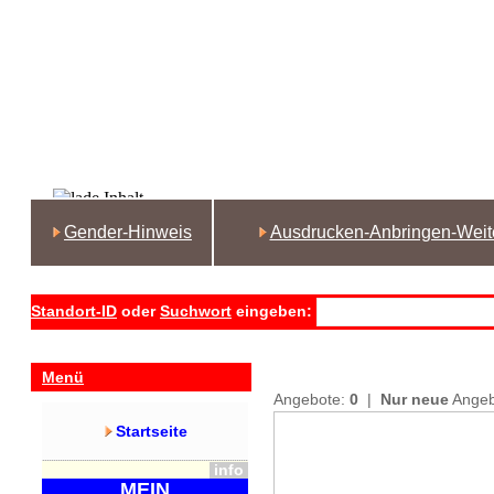
Gender-Hinweis
Ausdrucken-Anbringen-Weit
Standort-ID
oder
Suchwort
eingeben:
Menü
Angebote:
0
|
Nur neue
Ange
Startseite
info
MEIN