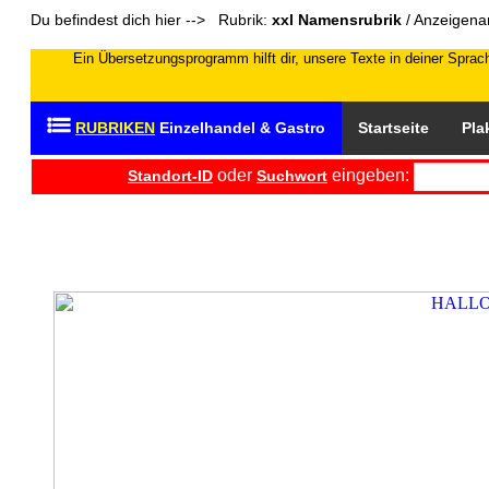
Du befindest dich hier --> Rubrik:
xxl Namensrubrik
/ Anzeigena
Ein Übersetzungsprogramm hilft dir, unsere Texte in deiner Sprach
RUBRIKEN
Einzelhandel & Gastro
Startseite
Pla
oder
eingeben:
Standort-ID
Suchwort