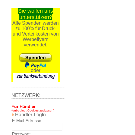
Sie wollen uns
unterstützen?
Alle Spenden werden
zu 100% für Druck-
und Verteilkosten von
Werbeflyern
verwendet.
oder
NETZWERK:
Für Händler
(unbedingt Cookies zuslassen)
Händler-LogIn
E-Mail-Adresse:
Passwort: