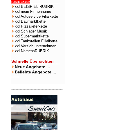
PosH002-info
xxl BEISPIEL-RUBRIK
xxl mein Firmenname
xxl Autoservice Filialkette
xxl Baumarktkette
xxl Pizzalieferkette
xxl Schlager Musik
xxl Supermarktkette
xxl Tankstellen Filialkette
xxl Versich.unternehmen
xxl NamensRUBRIK
Schnelle Übersichten
Neue Angebote ...
Beliebte Angebote ...
xxxx