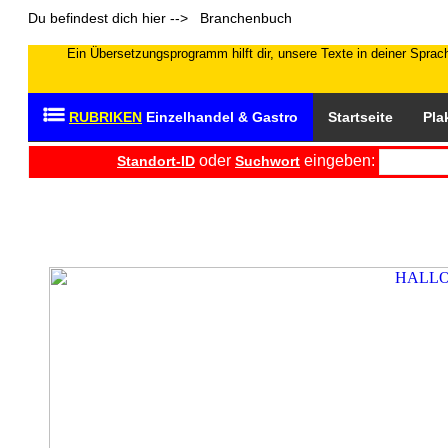
Du befindest dich hier --> Branchenbuch
Ein Übersetzungsprogramm hilft dir, unsere Texte in deiner Sprach
RUBRIKEN
Einzelhandel & Gastro
Startseite
Pla
oder
eingeben:
Standort-ID
Suchwort