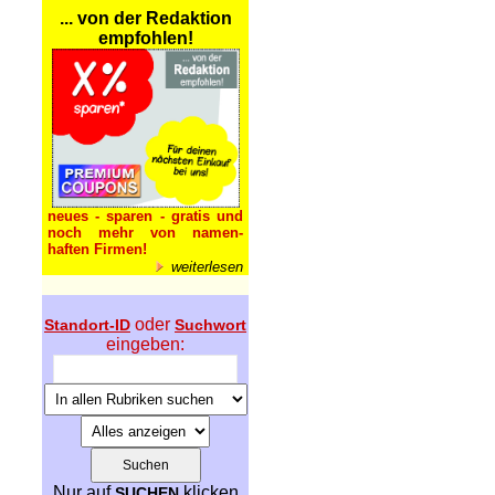
... von der Redaktion
empfohlen!
neues - sparen - gratis und
noch mehr von namen-
haften Firmen!
weiterlesen
oder
Standort-ID
Suchwort
eingeben:
Nur auf
klicken
SUCHEN