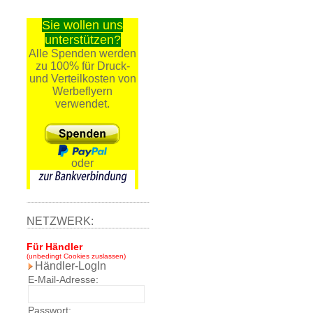
Sie wollen uns
unterstützen?
Alle Spenden werden
zu 100% für Druck-
und Verteilkosten von
Werbeflyern
verwendet.
oder
NETZWERK:
Für Händler
(unbedingt Cookies zuslassen)
Händler-LogIn
E-Mail-Adresse:
Passwort: