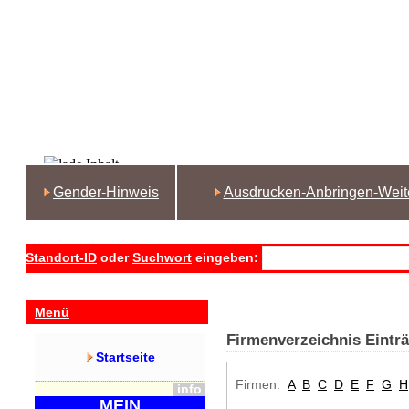
Gender-Hinweis
Ausdrucken-Anbringen-Weit
Standort-ID
oder
Suchwort
eingeben:
Menü
Firmenverzeichnis Eintr
Startseite
Firmen:
A
B
C
D
E
F
G
H
info
MEIN