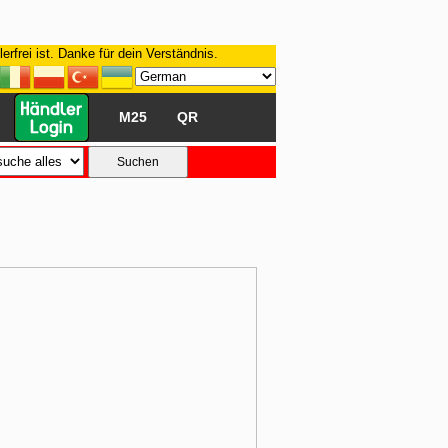
rfrei ist. Danke für dein Verständnis.
M25
QR