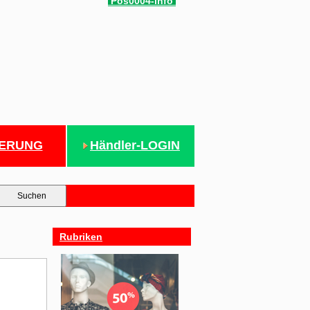
Pos0004-info
IERUNG
Händler-LOGIN
Rubriken